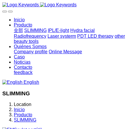
Inicio
Producto
全部
SLIMMING
IPL/E-light
Hydra facial
Radiofrequency
Laser systerm
PDT LED therapy
other
beauty tools
Quiénes Somos
Company profile
Online Message
Caso
Noticias
Contacto
feedback
English
SLIMMING
Location
Inicio
Producto
SLIMMING